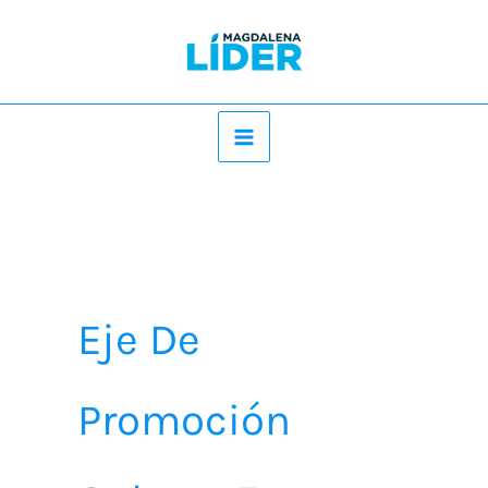
Ir
al
contenido
Eje De
Promoción