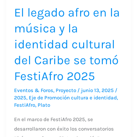
cultural
El legado afro en la
del
Caribe
música y la
se
identidad cultural
tomó
FestiAfro
del Caribe se tomó
2025
FestiAfro 2025
Eventos & Foros
,
Proyecto
/
junio 13, 2025
/
2025
,
Eje de Promoción cultura e identidad
,
FestiAfro
,
Plato
En el marco de FestiAfro 2025, se
desarrollaron con éxito los conversatorios