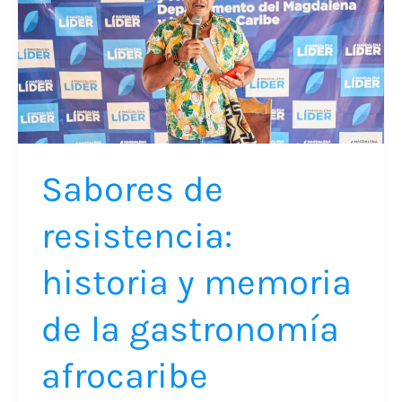
y
memoria
de
la
gastronomía
afrocaribe
Sabores de
resistencia:
historia y memoria
de la gastronomía
afrocaribe