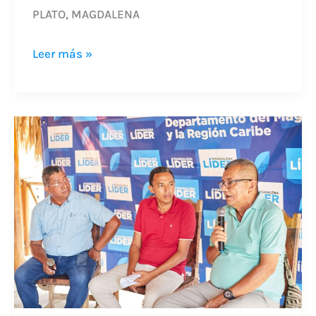
PLATO, MAGDALENA
Leer más »
El
legado
afro
en
la
música
y
la
identidad