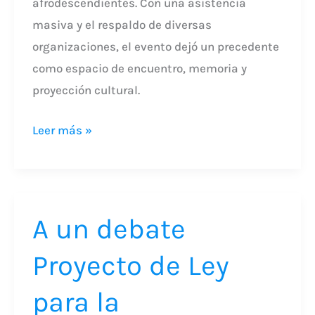
afrodescendientes. Con una asistencia
masiva y el respaldo de diversas
organizaciones, el evento dejó un precedente
como espacio de encuentro, memoria y
proyección cultural.
Leer más »
A
A un debate
un
debate
Proyecto de Ley
Proyecto
de
para la
Ley