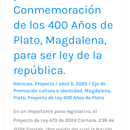
Conmemoración
para
la
de los 400 Años de
Conmemoración
de
Plato, Magdalena,
los
para ser ley de la
400
Años
república.
de
Plato,
Noticias
,
Proyecto
/
abril 5, 2025
/
Eje de
Magdalena,
Promoción cultura e identidad
,
Magdalena
,
Plato
,
Proyecto de Ley 400 Años de Plato
para
ser
En un importante paso legislativo, el
ley
Proyecto de Ley 473 de 2024 Cámara, 238 de
de
2024 Senado, “Por medio del cual la Nación