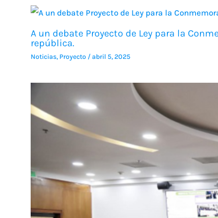
A un debate Proyecto de Ley para la Conme
república.
Noticias
,
Proyecto
/
abril 5, 2025