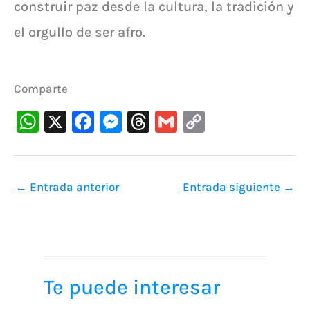
construir paz desde la cultura, la tradición y
el orgullo de ser afro.
Comparte
W
X
F
M
T
G
C
h
a
e
hr
m
o
at
c
s
e
ai
p
s
e
s
a
l
y
←
Entrada anterior
Entrada siguiente
→
A
b
e
d
Li
p
o
n
s
n
p
o
g
k
k
er
Te puede interesar