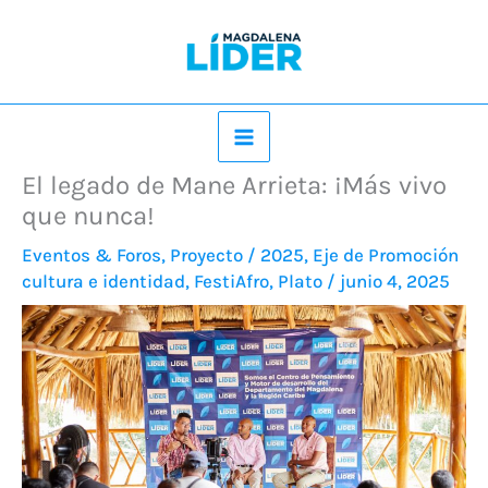
Ir
al
contenido
El legado de Mane Arrieta: ¡Más vivo
que nunca!
Eventos & Foros
,
Proyecto
/
2025
,
Eje de Promoción
cultura e identidad
,
FestiAfro
,
Plato
/
junio 4, 2025