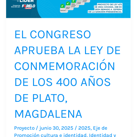
LA
LEY
DE
EL CONGRESO
CONMEMORACIÓN
DE
APRUEBA LA LEY DE
LOS
400
CONMEMORACIÓN
AÑOS
DE LOS 400 AÑOS
DE
PLATO,
DE PLATO,
MAGDALENA
MAGDALENA
Proyecto
/
junio 30, 2025
/
2025
,
Eje de
Promoción cultura e identidad
,
Identidad y