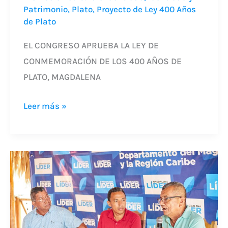
Patrimonio
,
Plato
,
Proyecto de Ley 400 Años
de Plato
EL CONGRESO APRUEBA LA LEY DE
CONMEMORACIÓN DE LOS 400 AÑOS DE
PLATO, MAGDALENA
Leer más »
El
legado
afro
en
la