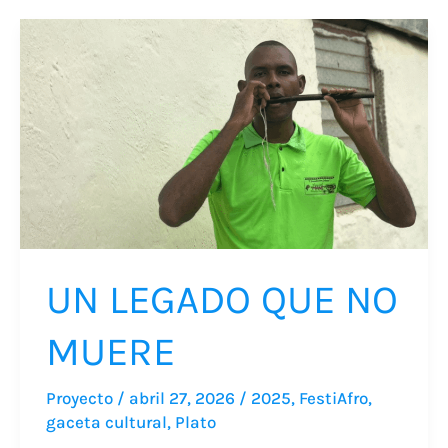
UN
LEGADO
QUE
NO
MUERE
UN LEGADO QUE NO
MUERE
Proyecto
/
abril 27, 2026
/
2025
,
FestiAfro
,
gaceta cultural
,
Plato