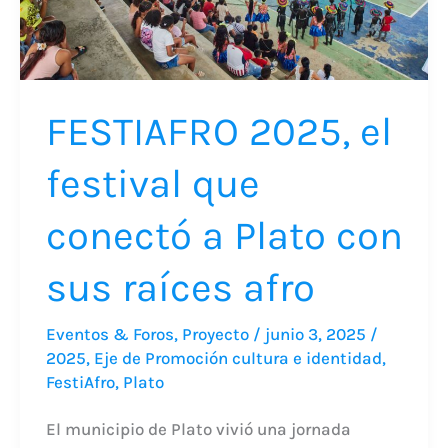
a
Plato
con
sus
FESTIAFRO 2025, el
raíces
afro
festival que
conectó a Plato con
sus raíces afro
Eventos & Foros
,
Proyecto
/
junio 3, 2025
/
2025
,
Eje de Promoción cultura e identidad
,
FestiAfro
,
Plato
El municipio de Plato vivió una jornada