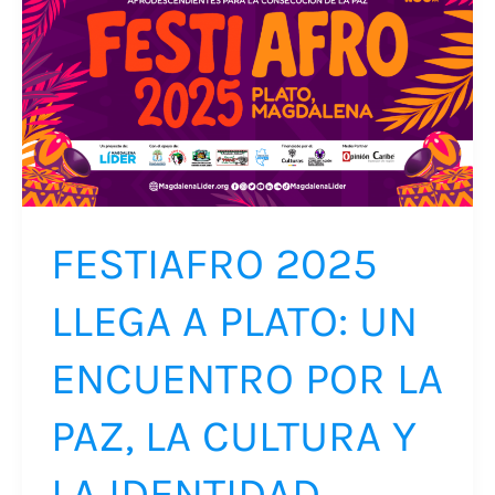
2025
LLEGA
A
PLATO:
UN
ENCUENTRO
POR
LA
FESTIAFRO 2025
PAZ,
LLEGA A PLATO: UN
LA
CULTURA
ENCUENTRO POR LA
Y
LA
PAZ, LA CULTURA Y
IDENTIDAD
LA IDENTIDAD
AFRODESCENDIENTE