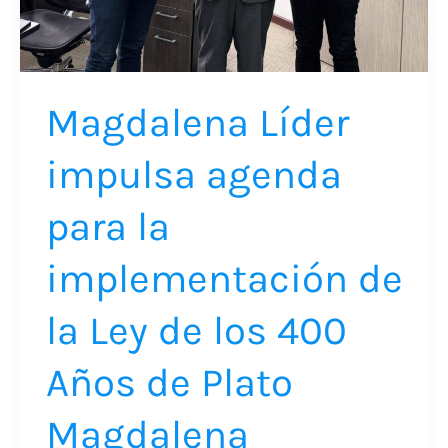
la
Ley
de
Magdalena Líder
los
400
impulsa agenda
Años
de
para la
Plato
implementación de
Magdalena
la Ley de los 400
Años de Plato
Magdalena