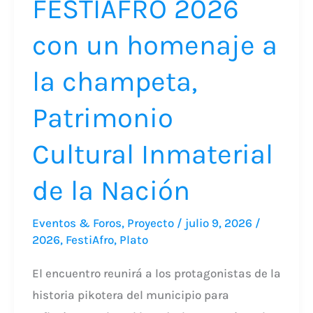
FESTIAFRO 2026
Inmaterial
con un homenaje a
de
la
la champeta,
Nación
Patrimonio
Cultural Inmaterial
de la Nación
Eventos & Foros
,
Proyecto
/
julio 9, 2026
/
2026
,
FestiAfro
,
Plato
El encuentro reunirá a los protagonistas de la
historia pikotera del municipio para