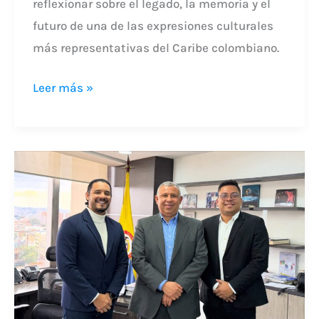
reflexionar sobre el legado, la memoria y el
futuro de una de las expresiones culturales
más representativas del Caribe colombiano.
Leer más »
Magdalena
Líder
impulsa
agenda
para
la
implementación
de