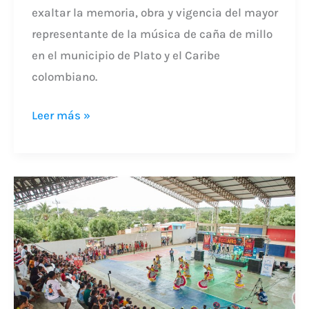
exaltar la memoria, obra y vigencia del mayor
representante de la música de caña de millo
en el municipio de Plato y el Caribe
colombiano.
Leer más »
FESTIAFRO
2025,
el
festival
que
conectó