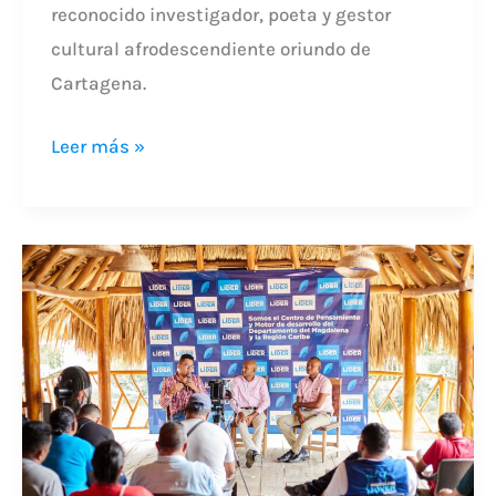
reconocido investigador, poeta y gestor
cultural afrodescendiente oriundo de
Cartagena.
Leer más »
El
legado
de
Mane
Arrieta:
¡Más
vivo