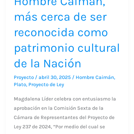
Hombre Caimán,
como
patrimonio
más cerca de ser
cultural
reconocida como
de
la
patrimonio cultural
Nación
de la Nación
Proyecto
/
abril 30, 2025
/
Hombre Caimán
,
Plato
,
Proyecto de Ley
Magdalena Líder celebra con entusiasmo la
aprobación en la Comisión Sexta de la
Cámara de Representantes del Proyecto de
Ley 237 de 2024, “Por medio del cual se