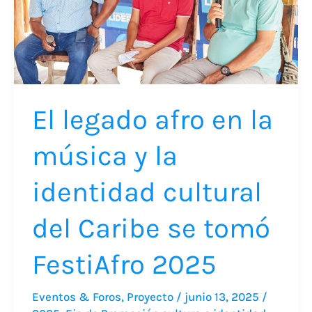
música
y
la
identidad
cultural
El legado afro en la
del
Caribe
música y la
se
identidad cultural
tomó
FestiAfro
del Caribe se tomó
2025
FestiAfro 2025
Eventos & Foros
,
Proyecto
/
junio 13, 2025
/