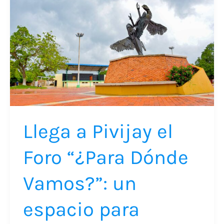
Pivijay
el
Foro
“¿Para
Dónde
Vamos?”:
un
espacio
Llega a Pivijay el
para
proyectar
Foro “¿Para Dónde
la
Vamos?”: un
visión
productiva
espacio para
del