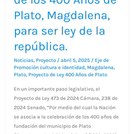
Conmemoración
de
Plato, Magdalena,
los
para ser ley de la
400
Años
república.
de
Plato,
Noticias
,
Proyecto
/
abril 5, 2025
/
Eje de
Magdalena,
Promoción cultura e identidad
,
Magdalena
,
Plato
,
Proyecto de Ley 400 Años de Plato
para
ser
En un importante paso legislativo, el
ley
Proyecto de Ley 473 de 2024 Cámara, 238 de
de
2024 Senado, “Por medio del cual la Nación
la
se asocia a la celebración de los 400 años de
república.
fundación del municipio de Plato