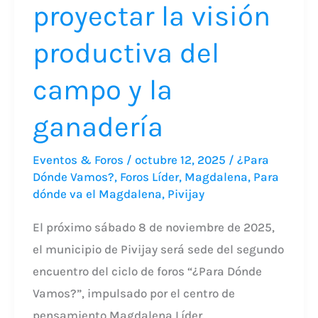
campo
proyectar la visión
y
productiva del
la
ganadería
campo y la
ganadería
Eventos & Foros
/
octubre 12, 2025
/
¿Para
Dónde Vamos?
,
Foros Líder
,
Magdalena
,
Para
dónde va el Magdalena
,
Pivijay
El próximo sábado 8 de noviembre de 2025,
el municipio de Pivijay será sede del segundo
encuentro del ciclo de foros “¿Para Dónde
Vamos?”, impulsado por el centro de
pensamiento Magdalena Líder.