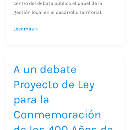
centro del debate público el papel de la
gestión local en el desarrollo territorial.
Leer más »
A
A un debate
un
debate
Proyecto de Ley
Proyecto
de
para la
Ley
Conmemoración
para
la
de los 400 Años de