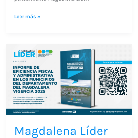
Leer más »
Magdalena
Líder
presenta
informe
sobre
eficiencia
fiscal
y
administrativa
Magdalena Líder
de