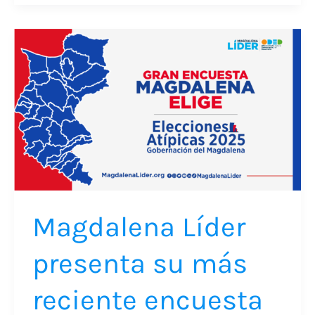
Magdalena
Líder
presenta
su
más
reciente
encuesta
en
el
Magdalena Líder
marco
presenta su más
de
las
reciente encuesta
elecciones