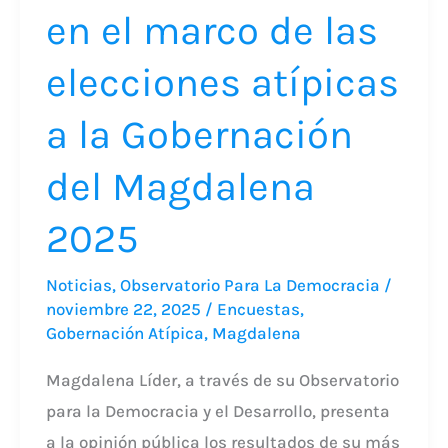
atípicas
en el marco de las
a
elecciones atípicas
la
Gobernación
a la Gobernación
del
Magdalena
del Magdalena
2025
2025
Noticias
,
Observatorio Para La Democracia
/
noviembre 22, 2025
/
Encuestas
,
Gobernación Atípica
,
Magdalena
Magdalena Líder, a través de su Observatorio
para la Democracia y el Desarrollo, presenta
a la opinión pública los resultados de su más