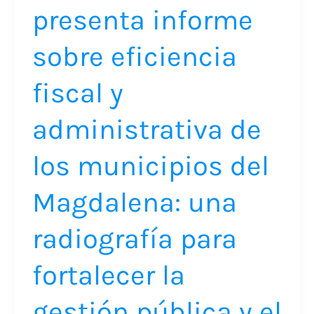
presenta informe
los
municipios
sobre eficiencia
del
Magdalena:
fiscal y
una
administrativa de
radiografía
para
los municipios del
fortalecer
la
Magdalena: una
gestión
radiografía para
pública
y
fortalecer la
el
desarrollo
gestión pública y el