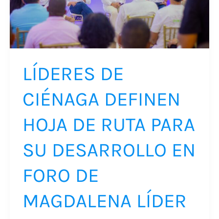
RUTA
PARA
SU
DESARROLLO
LÍDERES DE
EN
FORO
CIÉNAGA DEFINEN
DE
HOJA DE RUTA PARA
MAGDALENA
LÍDER
SU DESARROLLO EN
FORO DE
MAGDALENA LÍDER