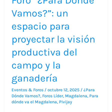
Foro “¿Para Dónde
la
Vamos?”: un
visión
productiva
espacio para
del
campo
proyectar la visión
y
productiva del
la
ganadería
campo y la
ganadería
Eventos & Foros
/
octubre 12, 2025
/
¿Para
Dónde Vamos?
,
Foros Líder
,
Magdalena
,
Para
dónde va el Magdalena
,
Pivijay