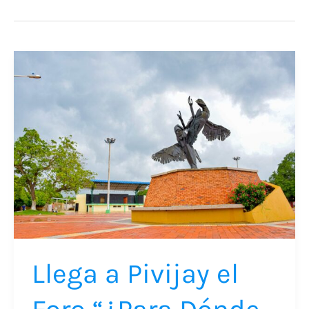
Llega
a
Pivijay
el
Foro
“¿Para
Dónde
Vamos?”:
un
espacio
Llega a Pivijay el
para
proyectar