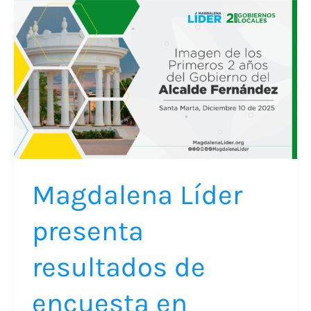
Magdalena
Líder
presenta
resultados
de
encuesta
en
Ciénaga
y
Magdalena Líder
reafirma
presenta
su
compromiso
resultados de
con
la
encuesta en
evaluación