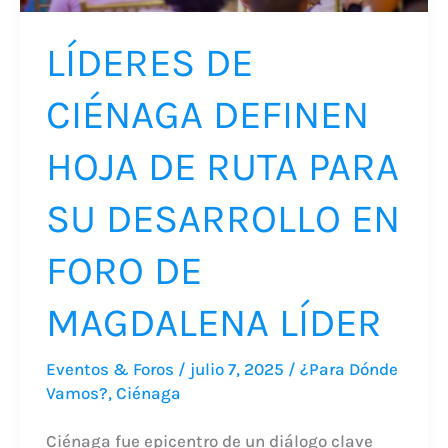
SU
DESARROLLO
LÍDERES DE
EN
FORO
CIÉNAGA DEFINEN
DE
HOJA DE RUTA PARA
MAGDALENA
LÍDER
SU DESARROLLO EN
FORO DE
MAGDALENA LÍDER
Eventos & Foros
/
julio 7, 2025
/
¿Para Dónde
Vamos?
,
Ciénaga
Ciénaga fue epicentro de un diálogo clave