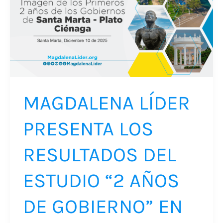
PRESENTA
LOS
RESULTADOS
DEL
ESTUDIO
“2
AÑOS
MAGDALENA LÍDER
DE
PRESENTA LOS
GOBIERNO”
EN
RESULTADOS DEL
SANTA
MARTA,
ESTUDIO “2 AÑOS
CIÉNAGA
DE GOBIERNO” EN
Y
PLATO