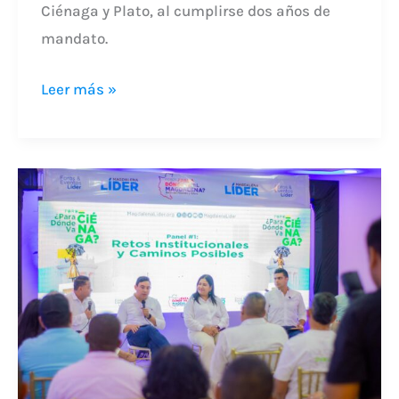
Ciénaga y Plato, al cumplirse dos años de
mandato.
Leer más »
LÍDERES
DE
CIÉNAGA
DEFINEN
HOJA
DE
RUTA
PARA