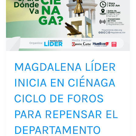
INICIA
EN
CIÉNAGA
CICLO
DE
FOROS
PARA
MAGDALENA LÍDER
REPENSAR
INICIA EN CIÉNAGA
EL
DEPARTAMENTO
CICLO DE FOROS
PARA REPENSAR EL
DEPARTAMENTO