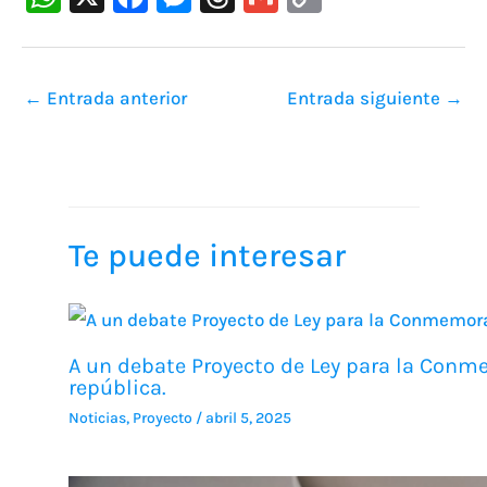
h
a
e
hr
m
o
at
c
s
e
ai
p
s
e
s
a
l
y
←
Entrada anterior
Entrada siguiente
→
A
b
e
d
Li
p
o
n
s
n
p
o
g
k
k
er
Te puede interesar
A un debate Proyecto de Ley para la Conme
república.
Noticias
,
Proyecto
/
abril 5, 2025