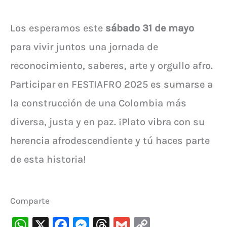
Los esperamos este
sábado 31 de mayo
para vivir juntos una jornada de
reconocimiento, saberes, arte y orgullo afro.
Participar en FESTIAFRO 2025 es sumarse a
la construcción de una Colombia más
diversa, justa y en paz. ¡Plato vibra con su
herencia afrodescendiente y tú haces parte
de esta historia!
Comparte
W
X
F
M
T
G
C