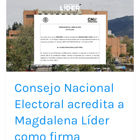
Consejo
Nacional
Electoral
acredita
a
Magdalena
Líder
como
firma
Consejo Nacional
encuestadora
Electoral acredita a
oficial
Magdalena Líder
como firma