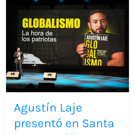
Agustín
Laje
presentó
en
Santa
Marta
su
libro
“Globalismo”
ante
un
Agustín Laje
teatro
lleno
presentó en Santa