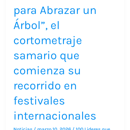
en
para Abrazar un
festivales
Árbol”, el
internacionales
cortometraje
samario que
comienza su
recorrido en
festivales
internacionales
Noticias
/
marzo 10, 2026
/
100 Lideres que