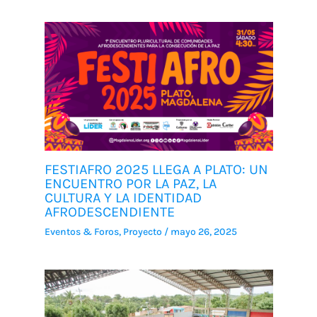
FESTIAFRO 2025 LLEGA A PLATO: UN
ENCUENTRO POR LA PAZ, LA
CULTURA Y LA IDENTIDAD
AFRODESCENDIENTE
Eventos & Foros
,
Proyecto
/
mayo 26, 2025