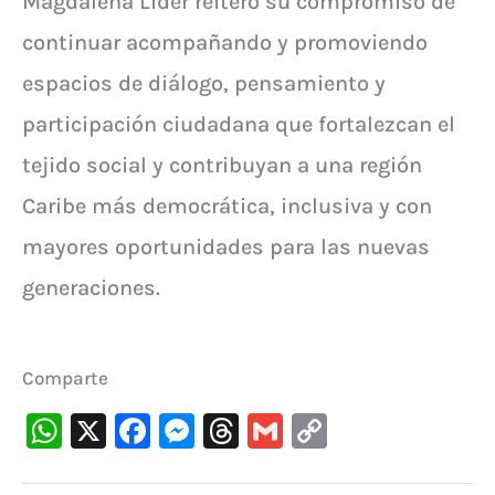
Magdalena Líder reiteró su compromiso de
continuar acompañando y promoviendo
espacios de diálogo, pensamiento y
participación ciudadana que fortalezcan el
tejido social y contribuyan a una región
Caribe más democrática, inclusiva y con
mayores oportunidades para las nuevas
generaciones.
Comparte
W
X
F
M
T
G
C
h
a
e
hr
m
o