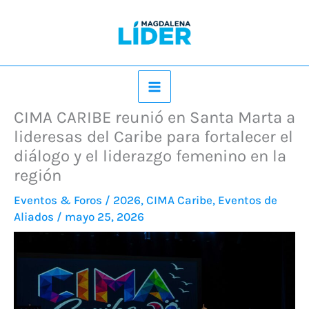
Ir
al
contenido
CIMA CARIBE reunió en Santa Marta a
lideresas del Caribe para fortalecer el
diálogo y el liderazgo femenino en la
región
Eventos & Foros
/
2026
,
CIMA Caribe
,
Eventos de
Aliados
/
mayo 25, 2026