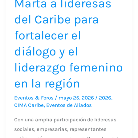
Marta a lideresas
el
diálogo
del Caribe para
y
fortalecer el
el
liderazgo
diálogo y el
femenino
en
liderazgo femenino
la
en la región
región
Eventos & Foros
/
mayo 25, 2026
/
2026
,
CIMA Caribe
,
Eventos de Aliados
Con una amplia participación de lideresas
sociales, empresarias, representantes