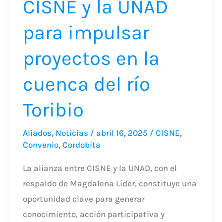
CISNE y la UNAD
en
para impulsar
la
cuenca
proyectos en la
del
río
cuenca del río
Toribio
Toribio
Aliados
,
Noticias
/
abril 16, 2025
/
CISNE
,
Convenio
,
Cordobita
La alianza entre CISNE y la UNAD, con el
respaldo de Magdalena Líder, constituye una
oportunidad clave para generar
conocimiento, acción participativa y