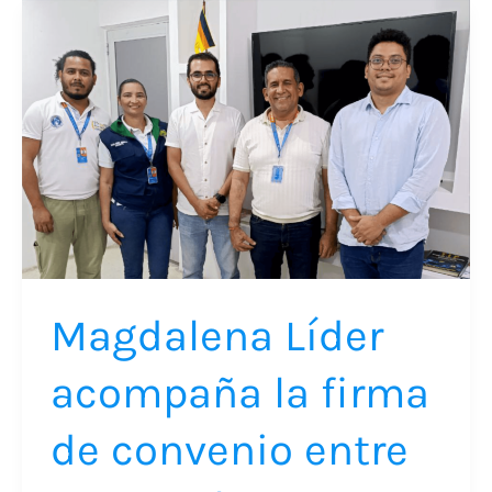
Magdalena
Líder
acompaña
la
firma
de
convenio
entre
CISNE
Magdalena Líder
y
la
acompaña la firma
UNAD
para
de convenio entre
impulsar
proyectos