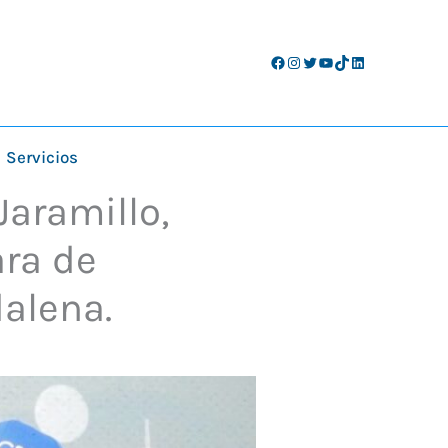
Facebook
Instagram
Twitter
YouTube
TikTok
LinkedIn
Servicios
Jaramillo,
ara de
alena.