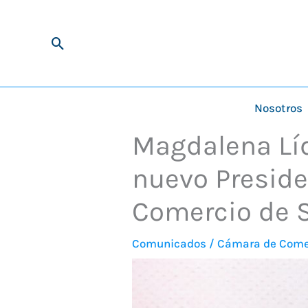
Ir
al
Buscar
contenido
Nosotros
Magdalena Líde
nuevo Preside
Comercio de S
Comunicados
/
Cámara de Come