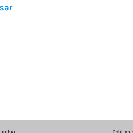
sar
olombia
Politica