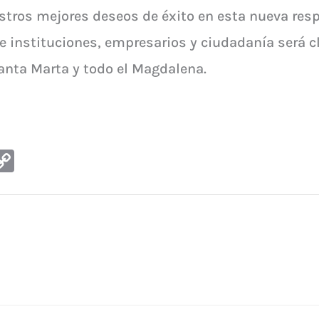
stros mejores deseos de éxito en esta nueva res
re instituciones, empresarios y ciudadanía será c
anta Marta y todo el Magdalena.
G
C
m
o
i
p
y
Li
n
k