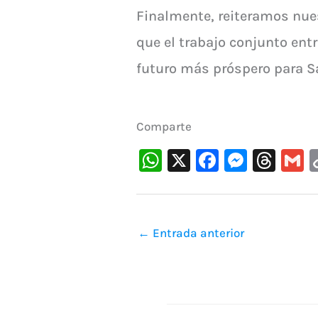
Finalmente, reiteramos nue
que el trabajo conjunto ent
futuro más próspero para S
Comparte
W
X
F
M
T
h
a
e
hr
at
c
s
e
a
s
e
s
a
l
←
Entrada anterior
A
b
e
d
p
o
n
s
p
o
g