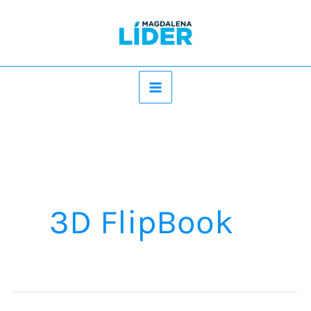
Ir
al
contenido
3D FlipBook